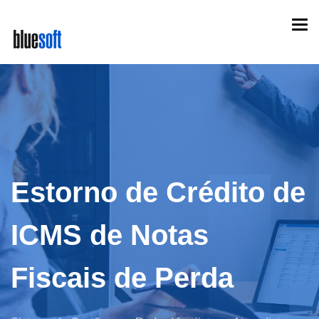
Skip
Togg
to
navi
main
content
Estorno de Crédito de
ICMS de Notas
Fiscais de Perda