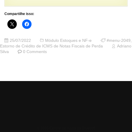
Compartilhe isso:
25/07/2022
Módulo Estoques e NF-e
#menu-2049
,
Estorno de Crédito de ICMS de Notas Fiscais de Perda
Adriano
Silva
0 Comments
© 2026 Central de Ajuda da Bluesoft