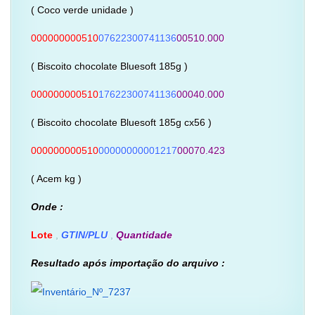
( Coco verde unidade )
000000000510
07622300741136
00510.000
( Biscoito chocolate Bluesoft 185g )
000000000510
17622300741136
00040.000
( Biscoito chocolate Bluesoft 185g cx56 )
000000000510
00000000001217
00070.423
( Acem kg )
Onde :
Lote
,
GTIN/PLU
,
Quantidade
Resultado após importação do arquivo :