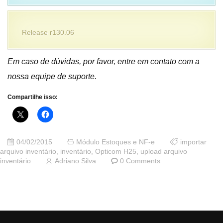
Release r130.06
Em caso de dúvidas, por favor, entre em contato com a
nossa equipe de suporte.
Compartilhe isso:
04/02/2015
Módulo Estoques e NF-e
importar
arquivo inventário
,
inventário
,
Opticom H25
,
upload arquivo
inventário
Adriano Silva
0 Comments