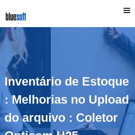
Skip
Togg
to
navi
main
content
Inventário de Estoque
: Melhorias no Upload
do arquivo : Coletor