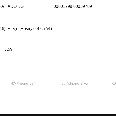
 FATIADO KG
00001299 00059709
46), Preço (Posição 47 a 54)
 3.59
#menu-574
Adriano Silva