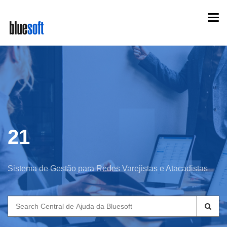
Skip
Togg
to
navi
main
content
21
Sistema de Gestão para Redes Varejistas e Atacadistas
Search
for: