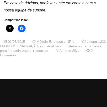
Em caso de dúvidas, por favor, entre em contato com a
nossa equipe de suporte.
Compartilhe isso:
01/08/2015
Módulo Estoques e NF-e
#menu-1233
,
EM INDUSTRIALIZAÇÃO
,
industrialização
,
materia prima
,
remessa
para industrialização
,
remessas
Adriano Silva
0
Comments