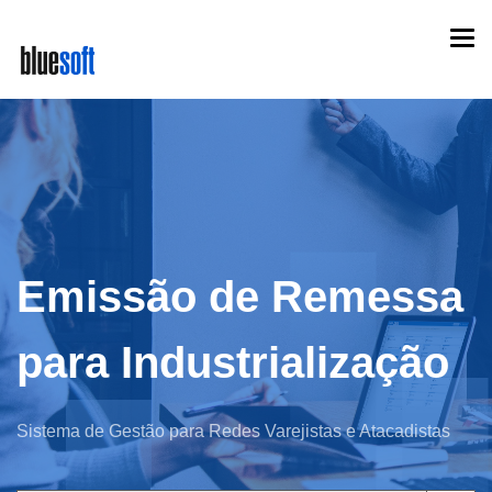
Skip
Togg
to
navi
main
content
Emissão de Remessa
para Industrialização
Sistema de Gestão para Redes Varejistas e Atacadistas