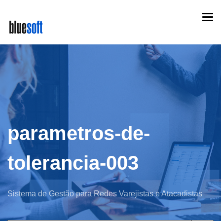
Skip
Togg
to
navi
main
content
parametros-de-
tolerancia-003
Sistema de Gestão para Redes Varejistas e Atacadistas