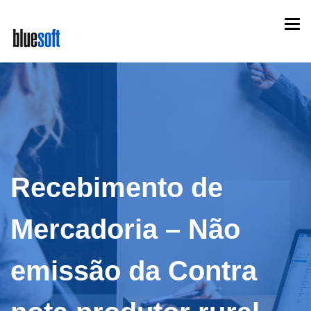
Skip
Togg
to
navi
main
content
Recebimento de
Mercadoria – Não
emissão da Contra