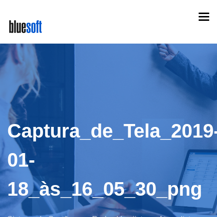
Skip
Togg
to
navi
main
content
Captura_de_Tela_2019
01-
18_às_16_05_30_png