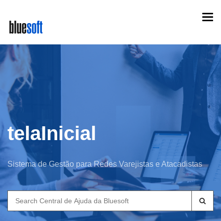
Skip
Togg
to
navi
main
content
telaInicial
Sistema de Gestão para Redes Varejistas e Atacadistas
Search
for: