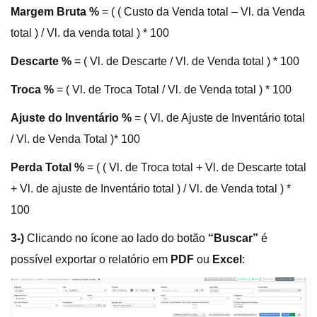
Margem Bruta %
= ( ( Custo da Venda total – Vl. da Venda
total ) / Vl. da venda total ) * 100
Descarte %
= ( Vl. de Descarte / Vl. de Venda total ) * 100
Troca %
= ( Vl. de Troca Total / Vl. de Venda total ) * 100
Ajuste do Inventário %
= ( Vl. de Ajuste de Inventário total
/ Vl. de Venda Total )* 100
Perda Total %
= ( ( Vl. de Troca total + Vl. de Descarte total
+ Vl. de ajuste de Inventário total ) / Vl. de Venda total ) *
100
3-)
Clicando no ícone ao lado do botão
“Buscar”
é
possível exportar o relatório em
PDF
ou
Excel
: