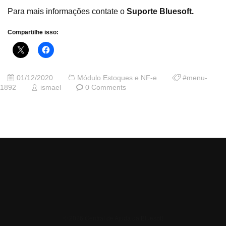
Para mais informações contate o
Suporte Bluesoft.
Compartilhe isso:
01/12/2020
Módulo Estoques e NF-e
#menu-
1892
ismael
0 Comments
© 2026 Central de Ajuda da Bluesoft