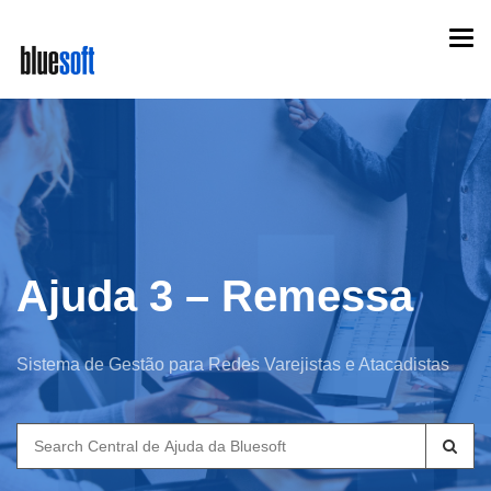
Skip
Togg
to
navi
main
content
Ajuda 3 – Remessa
Sistema de Gestão para Redes Varejistas e Atacadistas
Search
for: