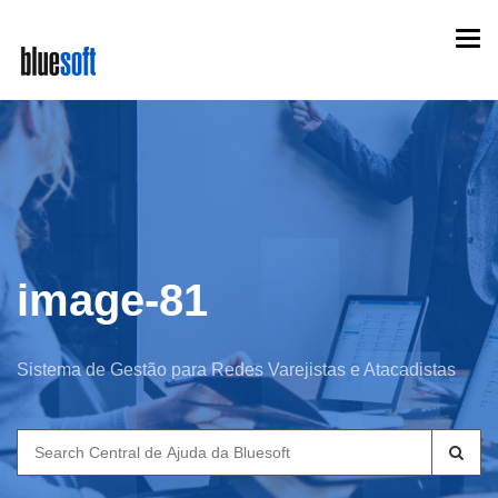
Skip
Togg
to
navi
main
content
image-81
Sistema de Gestão para Redes Varejistas e Atacadistas
Search
for: