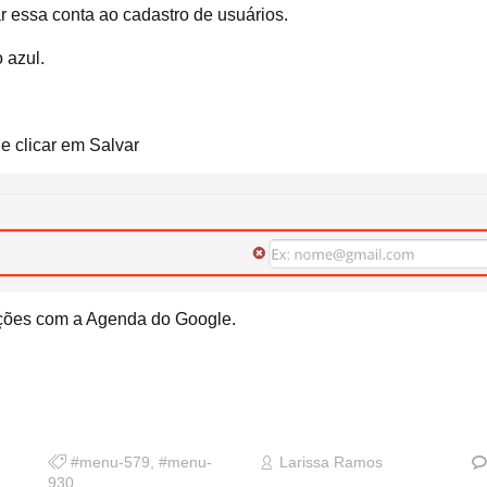
r essa conta ao cadastro de usuários.
 azul.
e clicar em Salvar
mações com a Agenda do Google.
#menu-579
,
#menu-
Larissa Ramos
930