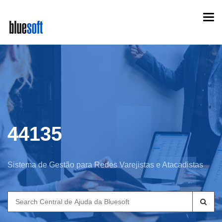
Skip
Togg
to
navi
main
content
44135
Sistema de Gestão para Redes Varejistas e Atacadistas
Search
for: