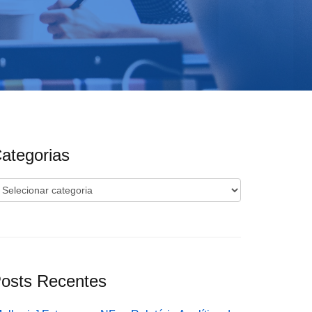
ategorias
ategorias
osts Recentes