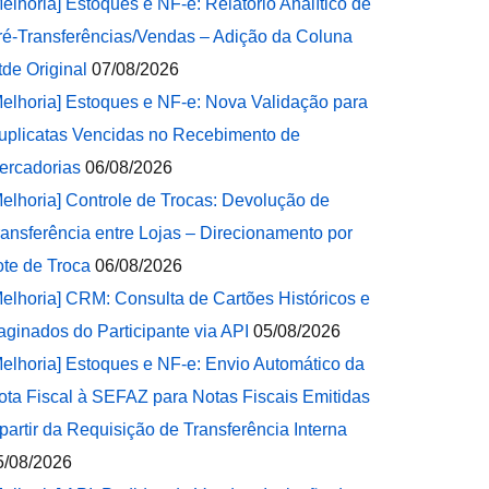
Melhoria] Estoques e NF-e: Relatório Analítico de
ré-Transferências/Vendas – Adição da Coluna
tde Original
07/08/2026
Melhoria] Estoques e NF-e: Nova Validação para
uplicatas Vencidas no Recebimento de
ercadorias
06/08/2026
Melhoria] Controle de Trocas: Devolução de
ransferência entre Lojas – Direcionamento por
ote de Troca
06/08/2026
Melhoria] CRM: Consulta de Cartões Históricos e
aginados do Participante via API
05/08/2026
Melhoria] Estoques e NF-e: Envio Automático da
ota Fiscal à SEFAZ para Notas Fiscais Emitidas
 partir da Requisição de Transferência Interna
5/08/2026