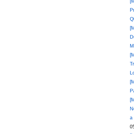
[
P
Q
[
D
M
[
T
L
[
P
[
N
a
0