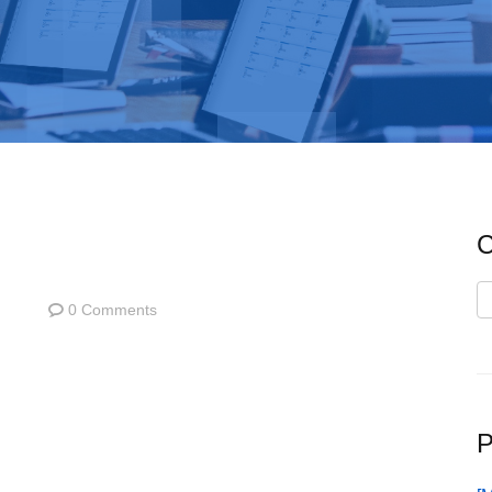
C
C
0 Comments
P