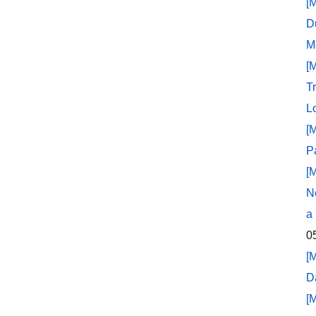
[
D
M
[
T
L
[
P
[
N
a
0
[
D
[