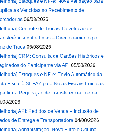
Melhoria] Estoques e NF-e: Nova Validação para
uplicatas Vencidas no Recebimento de
ercadorias
06/08/2026
Melhoria] Controle de Trocas: Devolução de
ransferência entre Lojas – Direcionamento por
ote de Troca
06/08/2026
Melhoria] CRM: Consulta de Cartões Históricos e
aginados do Participante via API
05/08/2026
Melhoria] Estoques e NF-e: Envio Automático da
ota Fiscal à SEFAZ para Notas Fiscais Emitidas
 partir da Requisição de Transferência Interna
5/08/2026
Melhoria] API: Pedidos de Venda – Inclusão de
ados de Entrega e Transportadora
04/08/2026
Melhoria] Administração: Novo Filtro e Coluna