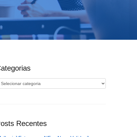
ategorias
ategorias
osts Recentes