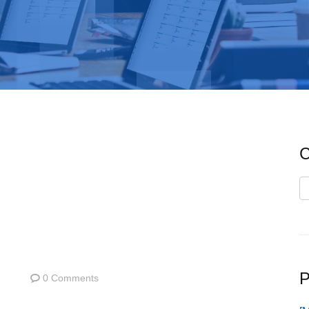
C
C
P
0 Comments