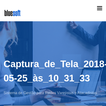
Skip
Togg
to
navi
main
content
Captura_de_Tela_2018
05-25_às_10_31_33
Sistema de Gestão para Redes Varejistas e Atacadistas