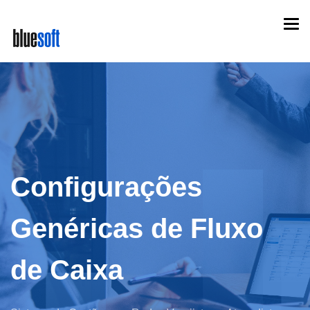
Skip
Togg
to
navi
main
content
Configurações
Genéricas de Fluxo
de Caixa