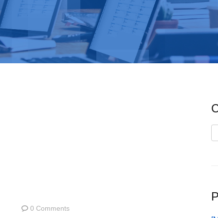
C
C
P
0 Comments