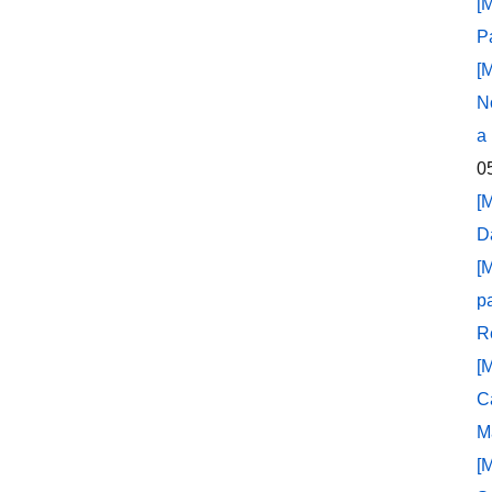
[
P
[
N
a
0
[
D
[
p
R
[
C
M
[