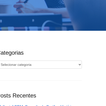
ategorias
ategorias
osts Recentes