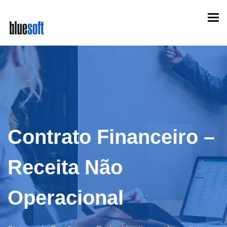
Skip
Togg
to
navi
main
content
Contrato Financeiro –
Receita Não
Operacional