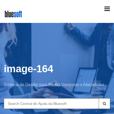
Skip
Togg
to
navi
main
content
image-164
Sistema de Gestão para Redes Varejistas e Atacadistas
Search
for: