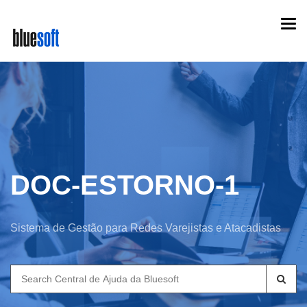
Skip
Togg
to
navi
main
content
DOC-ESTORNO-1
Sistema de Gestão para Redes Varejistas e Atacadistas
Search
for: