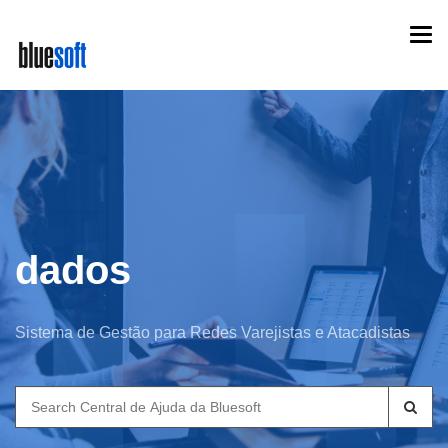
Skip
Togg
to
navi
main
content
dados
Sistema de Gestão para Redes Varejistas e Atacadistas
Search
for: