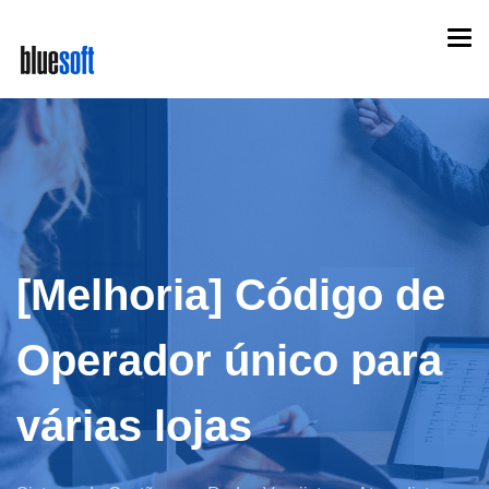
Skip
Togg
to
navi
main
content
[Melhoria] Código de
Operador único para
várias lojas