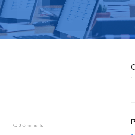
C
C
P
0 Comments