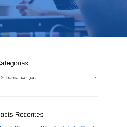
ategorias
ategorias
osts Recentes