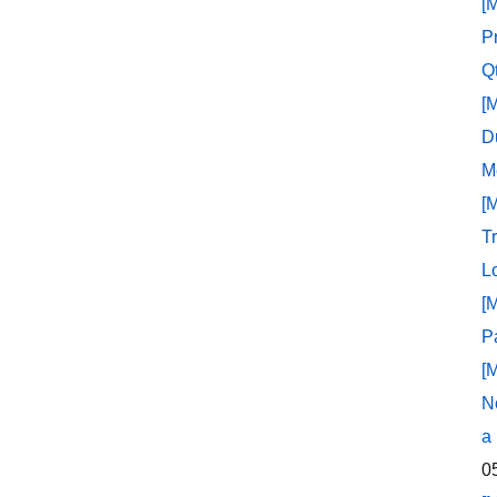
[
P
Q
[
D
M
[
T
L
[
P
[
N
a
0