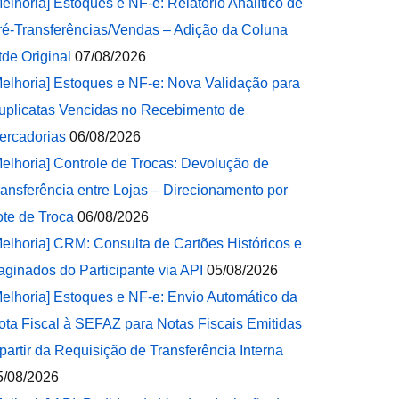
Melhoria] Estoques e NF-e: Relatório Analítico de
ré-Transferências/Vendas – Adição da Coluna
tde Original
07/08/2026
Melhoria] Estoques e NF-e: Nova Validação para
uplicatas Vencidas no Recebimento de
ercadorias
06/08/2026
Melhoria] Controle de Trocas: Devolução de
ransferência entre Lojas – Direcionamento por
ote de Troca
06/08/2026
Melhoria] CRM: Consulta de Cartões Históricos e
aginados do Participante via API
05/08/2026
Melhoria] Estoques e NF-e: Envio Automático da
ota Fiscal à SEFAZ para Notas Fiscais Emitidas
 partir da Requisição de Transferência Interna
5/08/2026