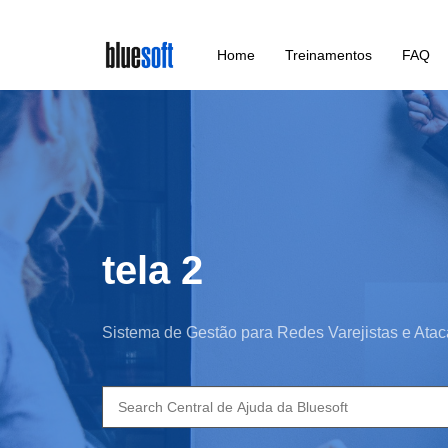
Skip
Home
Treinamentos
FAQ
to
main
content
tela 2
Sistema de Gestão para Redes Varejistas e Atac
Search
for: