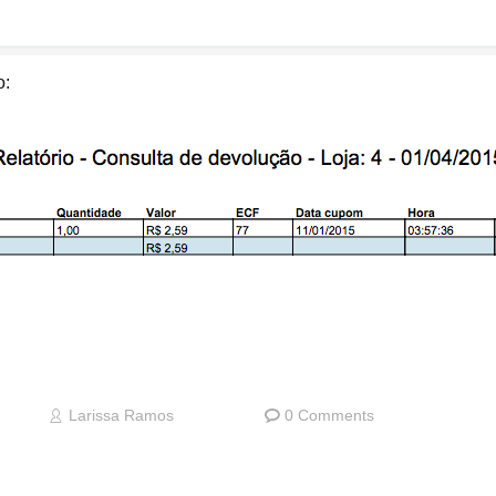
o:
Larissa Ramos
0 Comments