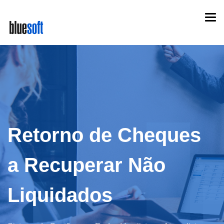
Skip
Togg
to
navi
main
content
Retorno de Cheques
a Recuperar Não
Liquidados