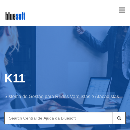
Skip
Togg
to
navi
main
content
K11
Sistema de Gestão para Redes Varejistas e Atacadistas
Search
for: