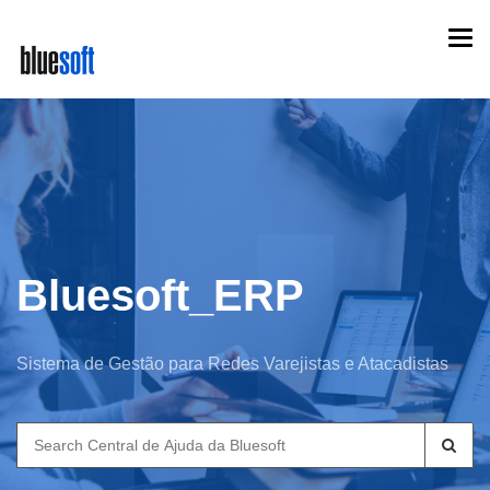
Skip
Togg
to
navi
main
content
Bluesoft_ERP
Sistema de Gestão para Redes Varejistas e Atacadistas
Search
for: