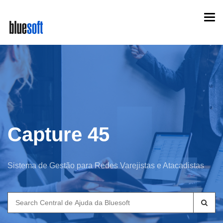
Skip
Togg
to
navi
main
content
Capture 45
Sistema de Gestão para Redes Varejistas e Atacadistas
Search
for: