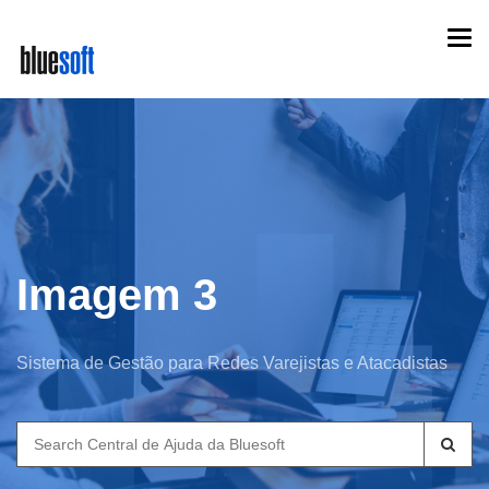
Skip
Togg
to
navi
main
content
Imagem 3
Sistema de Gestão para Redes Varejistas e Atacadistas
Search
for: