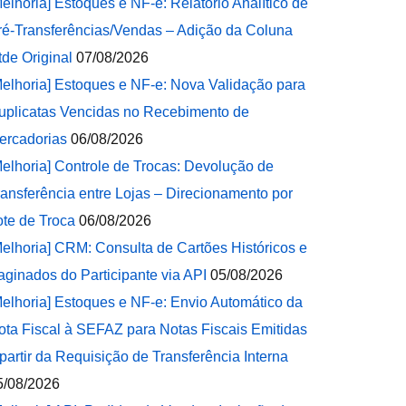
Melhoria] Estoques e NF-e: Relatório Analítico de
ré-Transferências/Vendas – Adição da Coluna
tde Original
07/08/2026
Melhoria] Estoques e NF-e: Nova Validação para
uplicatas Vencidas no Recebimento de
ercadorias
06/08/2026
Melhoria] Controle de Trocas: Devolução de
ransferência entre Lojas – Direcionamento por
ote de Troca
06/08/2026
Melhoria] CRM: Consulta de Cartões Históricos e
aginados do Participante via API
05/08/2026
Melhoria] Estoques e NF-e: Envio Automático da
ota Fiscal à SEFAZ para Notas Fiscais Emitidas
 partir da Requisição de Transferência Interna
5/08/2026