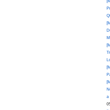
[
P
Q
[
D
M
[
T
L
[
P
[
N
a
0