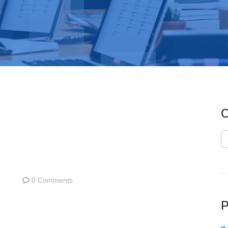
C
C
0 Comments
P