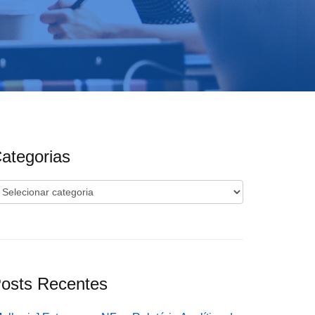
ategorias
ategorias
osts Recentes