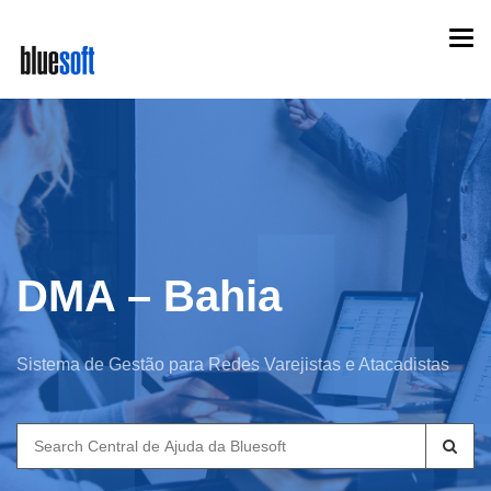
Skip
Togg
to
navi
main
content
DMA – Bahia
Sistema de Gestão para Redes Varejistas e Atacadistas
Search
for: