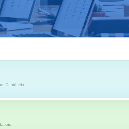
sas Contábeis
tábeis