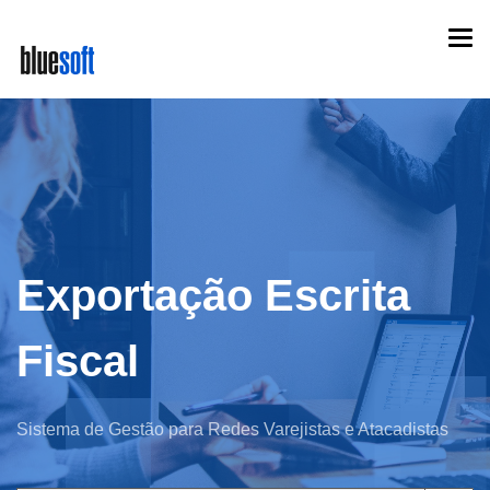
Skip
Togg
to
navi
main
content
Exportação Escrita
Fiscal
Sistema de Gestão para Redes Varejistas e Atacadistas