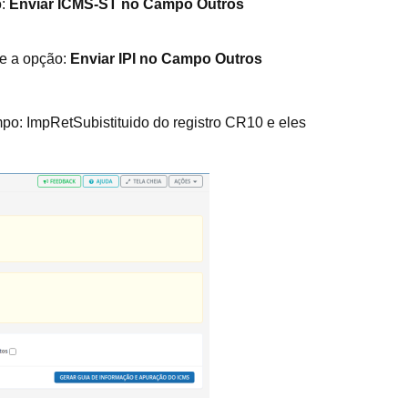
o:
Enviar ICMS-ST no Campo Outros
ue a opção:
Enviar IPI no Campo Outros
o: ImpRetSubistituido do registro CR10 e eles