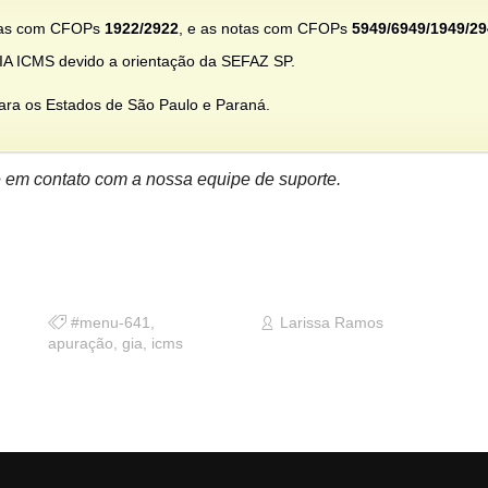
otas com CFOPs
1922/2922
, e as notas com CFOPs
5949/6949/1949/2
IA ICMS devido a orientação da SEFAZ SP.
para os Estados de São Paulo e Paraná.
tre em contato com a nossa equipe de suporte.
#menu-641
,
Larissa Ramos
apuração
,
gia
,
icms