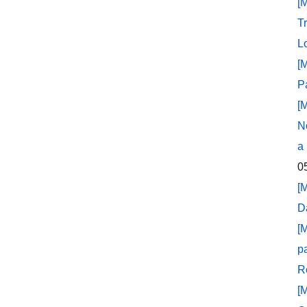
[
T
L
[
P
[
N
a
0
[
D
[
p
R
[