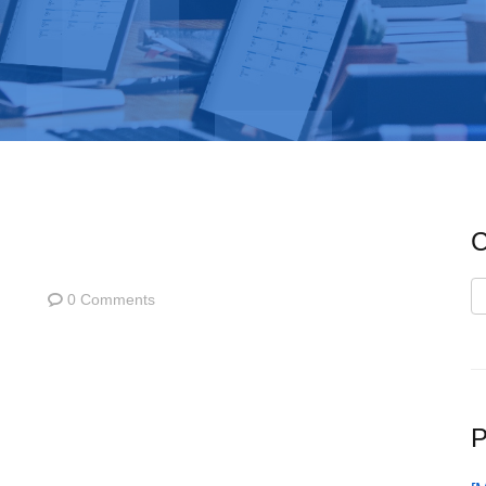
C
C
0 Comments
P