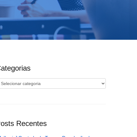
ategorias
ategorias
osts Recentes