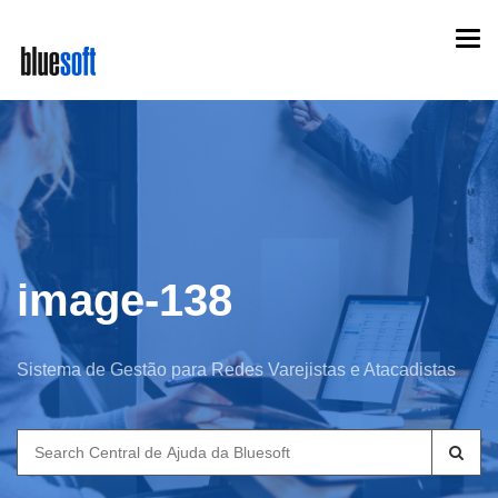
Skip
Togg
to
navi
main
content
image-138
Sistema de Gestão para Redes Varejistas e Atacadistas
Search
for: