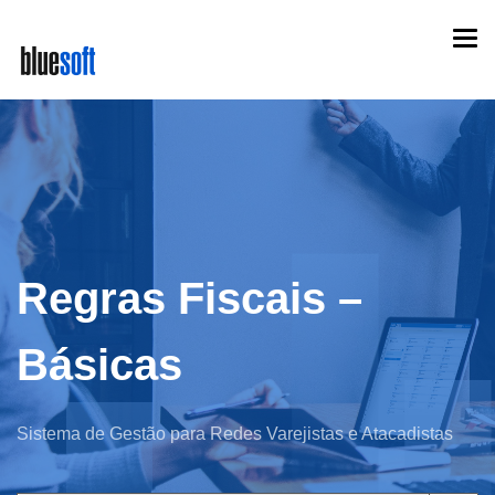
Skip
Togg
to
navi
main
content
Regras Fiscais –
Básicas
Sistema de Gestão para Redes Varejistas e Atacadistas