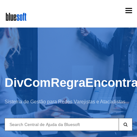
Skip
Togg
to
navi
main
content
DivComRegraEncontr
Sistema de Gestão para Redes Varejistas e Atacadistas
Search
for: