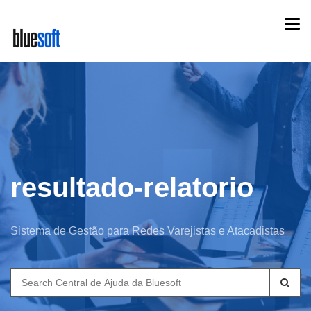
Skip
Togg
to
navi
main
content
resultado-relatorio
Sistema de Gestão para Redes Varejistas e Atacadistas
Search
for: