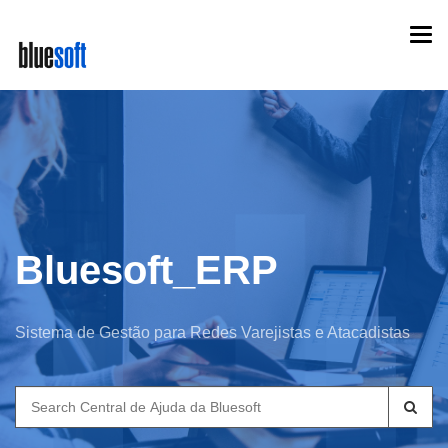
Skip
Togg
to
navi
main
content
Bluesoft_ERP
Sistema de Gestão para Redes Varejistas e Atacadistas
Search
for: