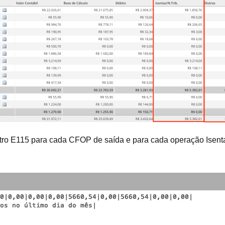
tro E115 para cada CFOP de saída e para cada operação Isenta