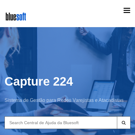
Skip
Togg
to
navi
main
content
Capture 224
Sistema de Gestão para Redes Varejistas e Atacadistas
Search
for: