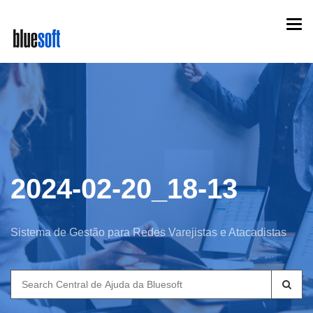
Skip
Togg
to
navi
main
content
2024-02-20_18-13
Sistema de Gestão para Redes Varejistas e Atacadistas
Search
for: