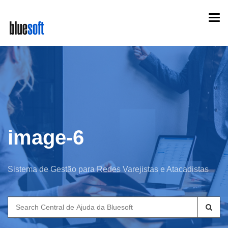
Skip
Togg
to
navi
main
content
image-6
Sistema de Gestão para Redes Varejistas e Atacadistas
Search
for: