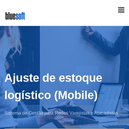
Skip
Togg
to
navi
main
content
Ajuste de estoque
logístico (Mobile)
Sistema de Gestão para Redes Varejistas e Atacadistas