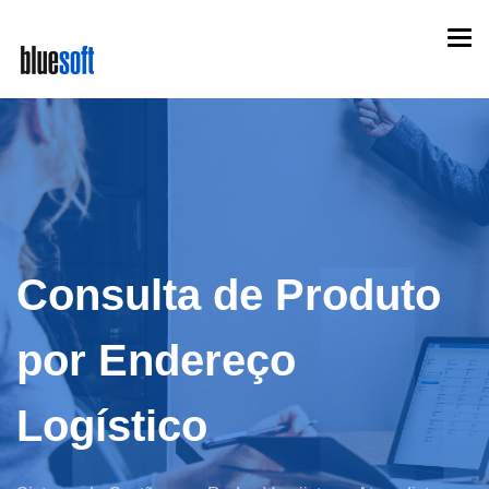
Skip
Togg
to
navi
main
content
Consulta de Produto
por Endereço
Logístico