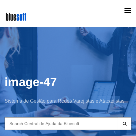
Skip
Togg
to
navi
main
content
image-47
Sistema de Gestão para Redes Varejistas e Atacadistas
Search
for: