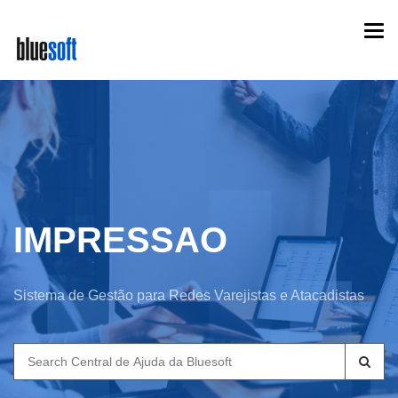
Skip
Togg
to
navi
main
content
IMPRESSAO
Sistema de Gestão para Redes Varejistas e Atacadistas
Search
for: